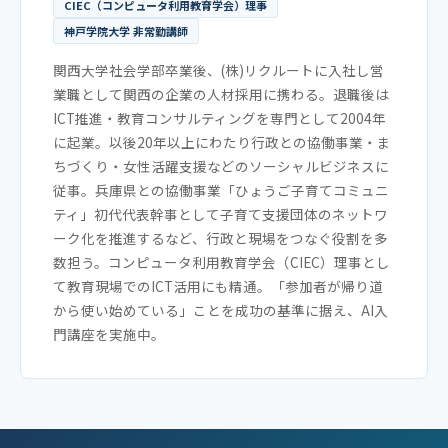
CIEC（コンピュータ利用教育学会）理事
神戸学院大学 非常勤講師
関西大学社会学部卒業後、(株)リクルートに入社し営
業職として関西の企業の人材採用に携わる。退職後は
ICT推進・教育コンサルティングを専門として2004年
に起業。以後20年以上にわたり行政との協働事業・ま
ちづくり・女性活躍支援などのソーシャルビジネスに
従事。兵庫県との協働事業「ひょうご子育てコミュニ
ティ」初代代表幹事として子育て支援団体のネットワ
ーク化を推進するなど、行政と現場をつなぐ役割を多
数担う。コンピュータ利用教育学会（CIEC）理事とし
て教育現場でのICT活用にも精通。「参加者が帰り道
から使い始めている」ことを成功の基準に据え、AI入
門講座を実施中。