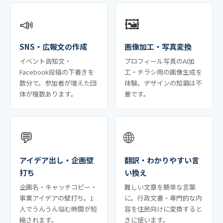
📣
🖼️
SNS・広報文の作成
画像加工・写真変換
イベント告知文・
プロフィール写真のAI加
Facebook投稿の下書きを
工・チラシ用の画像生成を
数分で。参加者が増えた団
体験。デザインの知識は不
体が複数あります。
要です。
💬
🌐
アイデア出し・企画壁
翻訳・わかりやすい言
打ち
い換え
企画名・キャッチコピー・
難しい文章を簡単な言葉
事業アイデアの壁打ち。1
に。行政文書・専門的な内
人でうんうん悩む時間が短
容を住民向けに変換すると
縮されます。
きに使います。